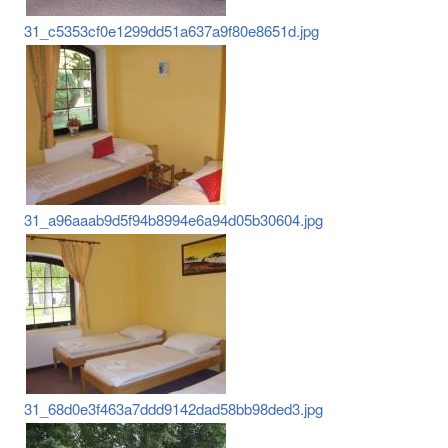
31_c5353cf0e1299dd51a637a9f80e8651d.jpg
31_a96aaab9d5f94b8994e6a94d05b30604.jpg
31_68d0e3f463a7ddd9142dad58bb98ded3.jpg