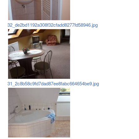
32_de2bd1192a308f32cfadd8277fd58946.jpg
31_2c8b58c9fd7dad87ee8fabc664654be9.jpg