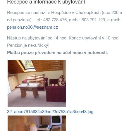
Recepce a informace k ubytování
Recepce se nachází v Hospůdce v Chaloupkách (cca 200m
od penzionu) - tel.: 482 728 476, mobil: 603 791 123, e-mail:
pension.no30@seznam.cz
Nástup na ubytování po 14 hod. Konec ubytování v 10 hod.
Penzion je nekuřácký!
Platba pouze převodem na účet nebo v hotovosti.
32_aeed7915ff84c39ac23d753a1a3bea48.jpg