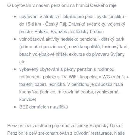
O ubytování v našem penzionu na hranici Českého ráje
ubytování v atraktivní lokalitě pro pěší i cyklo turistiku -
do 15-ti km - Český Ráj, Drábské světničky, vojenský
prostor Ralsko, Branžeš Ještědský hřeben
volnočasové aktivity nedaleko penzionu - dětský park
(přímo před penzionem), nové koupaliště, tenisový kurt,
beach volejbalové hřiště, exkurze do pivovaru Svijany
atd.
vybavený ubytování a pěkný penzion s rodinnou
restaurací - pokoje s TV, WiFi, koupelna a WC (ručník +
toaletní papír), lednička. V penzionu je dispozici malá
kuchyňka (lednice, mikrovlnná trouba, rychlovarná
konvice)
BEZ domácích mazlíčků
Penzion leží ve středu příjemné vesničky Svijanský Újezd.
Penzion je celý zrekonstruován z původní restaurace. Naše