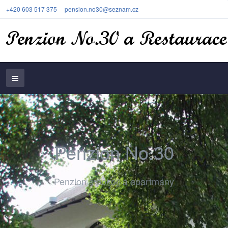
+420 603 517 375
pension.no30@seznam.cz
Penzion No.30
Penzion s pokoji a apartmány