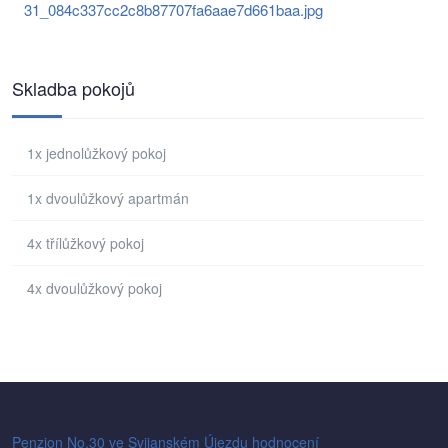
31_084c337cc2c8b87707fa6aae7d661baa.jpg
Skladba pokojů
1x jednolůžkový pokoj
1x dvoulůžkový apartmán
4x třílůžkový pokoj
4x dvoulůžkový pokoj
Penzion No.30
ve Svijanském Újezdu
hodnocení