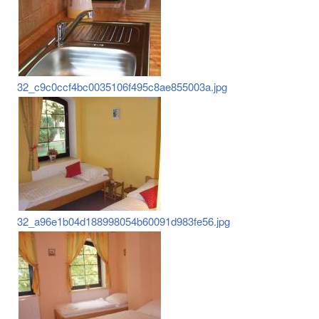
32_c9c0ccf4bc0035106f495c8ae855003a.jpg
32_a96e1b04d188998054b60091d983fe56.jpg