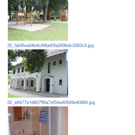
32_fab5fea94b4c8f8a43fa269bdc3583c5.jpg
32_e8477e1d607ff8a7ef54a40949e40680.jpg