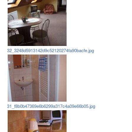
32_3248d5913142d9c52120274fa90bacfe.jpg
31_f8b0b47369e6b6299a317c4a09e66b05.jpg