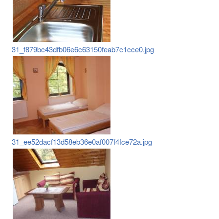
31_f879bc43dfb06e6c63150feab7c1cce0.jpg
31_ee52dacf13d58eb36e0af007f4fce72a.jpg