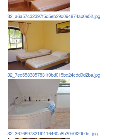
32_a6a57c32397f5d5eb29d094874ab0e52.jpg
32_7ec6583857831f0bd015bd24cdd9d2ba.jpg
32_3676697821f0116460a8b30d0f20b0df.jpg